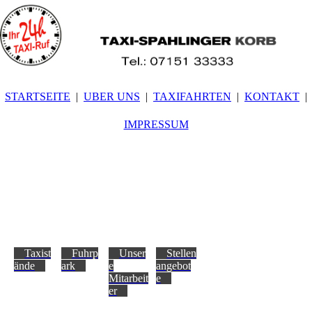
STARTSEITE
UBER UNS
TAXIFAHRTEN
KONTAKT
IMPRESSUM
Taxist
Fuhrp
Unser
Stellen
ände
ark
e
angebot
Mitarbeit
e
er