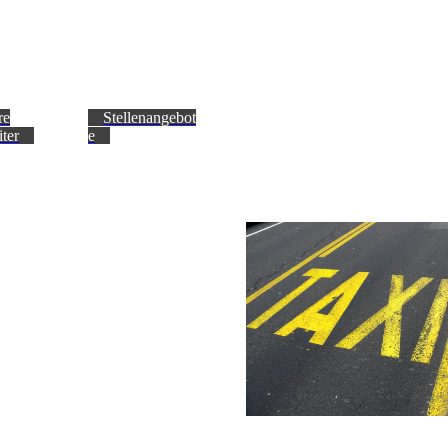
re
Stellenangebot
iter
e